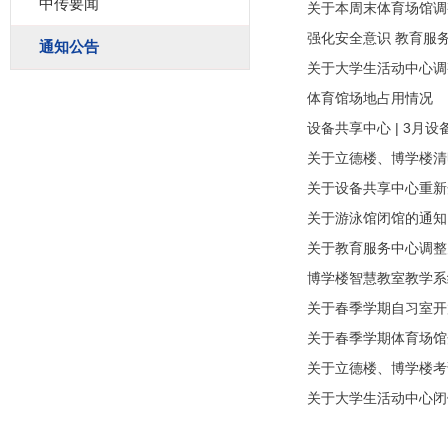
中传要闻
关于本周末体育场馆调
强化安全意识 教育服
通知公告
关于大学生活动中心调
体育馆场地占用情况
设备共享中心 | 3月
关于立德楼、博学楼清
关于设备共享中心重新
关于游泳馆闭馆的通知
关于教育服务中心调整
博学楼智慧教室教学系
关于春季学期自习室开
关于春季学期体育场馆
关于立德楼、博学楼考
关于大学生活动中心闭