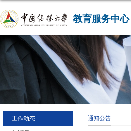
教育服务中心
通知公告
工作动态